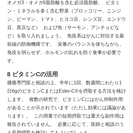
オメガ3・オメガ6脂肪酸を含む必須脂肪酸、 ビタミ
ン・ミネラルを多く含む野菜（ブロッコリー、ニンジ
ン、ピーマン、トマト、ヒヨコ豆、レンズ豆、エンドウ
豆、黒豆など） および魚（サーモン、アンチョビな
ど）を取り入れましょう。 免疫系はがんに対抗する最
前線の防御機構です。 栄養のバランスを保ちながら、
免疫を弱らせず、ホルモンの乱れを防ぐ食事が必要で
す。
8 ビタミンCの活用
腫瘍専門医と相談の上、半年に1回、数週間にわたり1
日6gのビタミンCまたはEster-C®を摂取する方法を検討
します。 複数の研究で、ビタミンCにはがん抑制作用
があることが示されています（ただし効果には議論があ
ります）。 この用量での短期摂取では重大な副作用は
報告されていません。 必要に応じて、医師と相談のう
え長期摂取を検討してもよいでしょう。